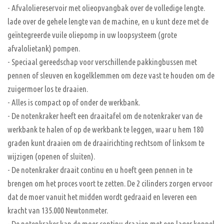
- Afvaloliereservoir met olieopvangbak over de volledige lengte.
lade over de gehele lengte van de machine, en u kunt deze met de
geïntegreerde vuile oliepomp in uw loopsysteem (grote
afvalolietank) pompen.
- Speciaal gereedschap voor verschillende pakkingbussen met
pennen of sleuven en kogelklemmen om deze vast te houden om de
zuigermoer los te draaien.
- Alles is compact op of onder de werkbank.
- De notenkraker heeft een draaitafel om de notenkraker van de
werkbank te halen of op de werkbank te leggen, waar u hem 180
graden kunt draaien om de draairichting rechtsom of linksom te
wijzigen (openen of sluiten).
- De notenkraker draait continu en u hoeft geen pennen in te
brengen om het proces voort te zetten. De 2 cilinders zorgen ervoor
dat de moer vanuit het midden wordt gedraaid en leveren een
kracht van 135.000 Newtonmeter.
- De notenkraker kan de moer continu draaien met een lager koppel