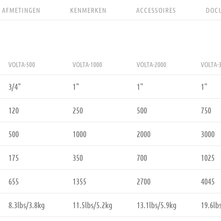
AFMETINGEN
KENMERKEN
ACCESSOIRES
DOC
VOLTA-500
VOLTA-1000
VOLTA-2000
VOLTA-
3/4"
1"
1"
1"
120
250
500
750
500
1000
2000
3000
175
350
700
1025
655
1355
2700
4045
8.3lbs/3.8kg
11.5lbs/5.2kg
13.1lbs/5.9kg
19.6lb