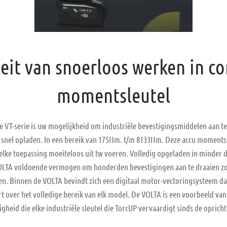
iteit van snoerloos werken in 
momentsleutel
e VT-serie is uw mogelijkheid om industriële bevestigingsmiddelen aan te
snel opladen. In een bereik van 175Nm. t/m 8133Nm. Deze accu momentsl
lke toepassing moeiteloos uit tw voeren. Volledig opgeladen in minder d
VOLTA voldoende vermogen om honderden bevestigingen aan te draaien z
en. Binnen de VOLTA bevindt zich een digitaal motor-vectoringsysteem d
rt over het volledige bereik van elk model. De VOLTA is een voorbeeld va
gheid die elke industriële sleutel die TorcUP vervaardigt sinds de oprichti