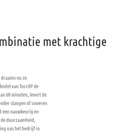
combinatie met krachtige
 draaien nu zo
eutel van TorcUP de
an 60 minuten, levert de
onder slangen of snoeren
at een nauwkeurig en
n de duurzaamheid,
ng van het bedrijf in