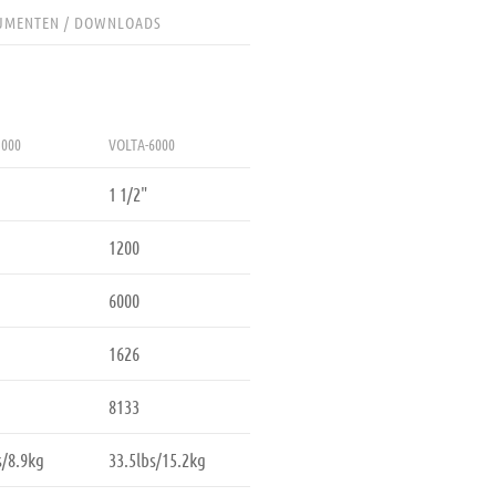
UMENTEN / DOWNLOADS
3000
VOLTA-6000
1 1/2"
1200
6000
1626
8133
s/8.9kg
33.5lbs/15.2kg