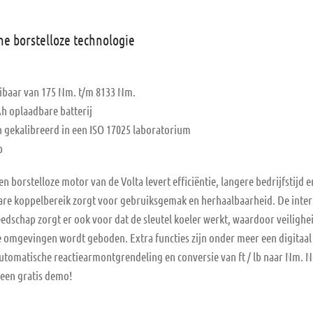
e borstelloze technologie
hibaar van 175 Nm. t/m 8133 Nm.
Ah oplaadbare batterij
n gekalibreerd in een ISO 17025 laboratorium
p
borstelloze motor van de Volta levert efficiëntie, langere bedrijfstijd
bare koppelbereik zorgt voor gebruiksgemak en herhaalbaarheid. De inter
edschap zorgt er ook voor dat de sleutel koeler werkt, waardoor veilighe
e omgevingen wordt geboden. Extra functies zijn onder meer een digitaal 
tomatische reactiearmontgrendeling en conversie van ft / lb naar Nm.
 een gratis demo!